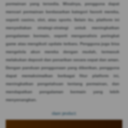
permainan yang tersedia. Misalnya, pengguna dapat
mencari permainan berdasarkan kategori favorit mereka,
seperti casino, slot, atau sports. Selain itu, platform ini
menyediakan strategi-strategi untuk meningkatkan
pengalaman bermain, seperti menganalisis peringkat
game atau mengikuti update terbaru. Pengguna juga bisa
mengelola akun mereka dengan mudah, termasuk
melakukan deposit dan penarikan secara cepat dan aman.
Dengan panduan penggunaan yang diberikan, pengguna
dapat memaksimalkan berbagai fitur platform ini,
meningkatkan pengetahuan tentang permainan, dan
mendapatkan pengalaman bermain yang lebih
menyenangkan.
share product: