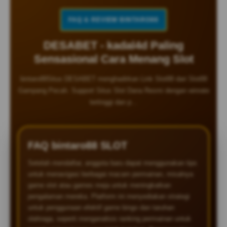
FAQ & REVIEW BINTARO88
DESABET - kadal4d Paling
Sensasional Cara Menang Slot
bintaro88
Situs DESABET menghadirkan Link Slot88 dari Slot88
Gampang Pecah. Support Situs Slot Dana Resmi dengan winrate
tertinggi dan p...
FAQ bintaro88 SLOT
Setelah mendaftar, anggota baru dapat menggunakan tips
untuk menavigasi berbagai macam permainan, misalnya
game slot atau games meja untuk meningkatkan
pengalaman mereka. Platform ini menyediakan strategi
untuk penggunaan efektif game bingo dan taruhan
olahraga, seperti menganalisis ranking permainan untuk