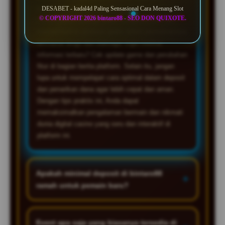
permainan tepat sesuai selera. Platform ini juga
DESABET - kadal4d Paling Sensasional Cara Menang Slot
© COPYRIGHT 2026 bintaro88 - SEO DON QUIXOTE.
menyediakan strategi untuk mengelola poin dan
memanfaatkan promosi gratis dalam permainannya,
termasuk bingo dan olahraga. Ingin melihat
informasi terbaru? Cek update game dan perubahan
fitur di bagian berita platform. Selain itu, jangan
lupa untuk mempelajari cara optimal dalam deposit
dan penarikan dana agar lebih cepat dan aman.
Dengan tips praktis ini, Anda dapat
memaksimalkan pengalaman bermain dan nikmati
dunia digital casino yang seru dan interaktif di
platform ini.
Apakah minimal deposit di bintaro88
+
ramah untuk pemain baru?
Setelah mendaftar sebagai anggota, Anda bisa
menggunakan tips untuk menjelajahi berbagai
Event apa saja yang biasanya tersedia di